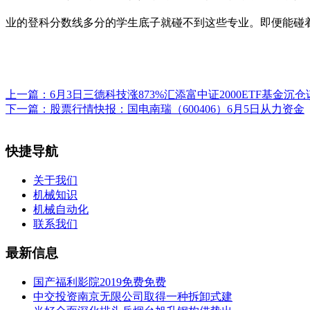
业的登科分数线多分的学生底子就碰不到这些专业。即便能碰
上一篇：
6月3日三德科技涨873%汇添富中证2000ETF基金沉仓
下一篇：
股票行情快报：国电南瑞（600406）6月5日从力资金
快捷导航
关于我们
机械知识
机械自动化
联系我们
最新信息
国产福利影院2019免费免费
中交投资南京无限公司取得一种拆卸式建