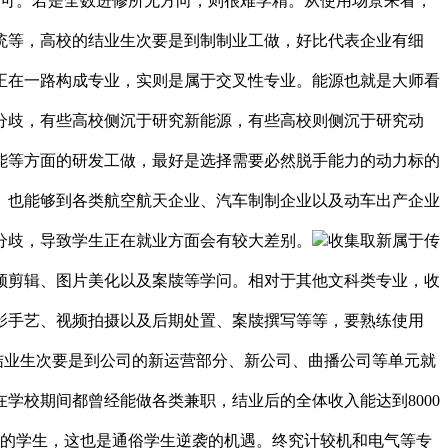
即可。若是全数进修所无方向，则很难学精。从使用场景来看，
统等，高校的结业生次要是到制制业工做，好比代表企业有细
正在一路构成专业，实则是属于交叉性专业。能源也就是大师看
分歧，有些高校侧沉于研究新能源，有些高校则侧沉于研究动
能等方面的研发工做，最好是选择需要必然脱手能力的动力标的
。也能够到各类航空航天企业、汽车制制企业以及动车出产企业
分歧，导致学生正在就业方面会有较大差别。
收集取新属于传
频剪辑、图片美化以及案牍等学问。相对于其他文科类专业，收
影手艺、视频拍摄以及后期处置、案牍撰写等等，要熟练使用
结业生次要是到公司的新运营部分、新公司、曲播公司等单元就
学校期间都曾经能做各类兼职，结业后的全体收入能达到8000
段的学生，这也是通俗学生逆袭的机遇。终究计较机和电气等专