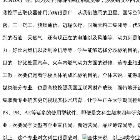
SCADA）等。因为大学期间的课程系统复杂，涉及到仪器的
测控手艺取仪器使用范畴很是广，从我们熟悉的卫星、国际空
密、三一沉工、狼烟通信、迈瑞医疗、国航天科工集团等，代
到的石油，天然气，还有现正在的电能以及风能等。动力则是
力，好比内燃机以及制冷机等等，学生能够选择分歧标的目的
目的，好比处置汽车、火车内燃气动力方面的进修。该专业结
工做，次要仍是看学校具体的成长标的目的。全体来说，能源
媒类细分专业，也是高校按照我国互联网财产成长，而特地开
集取新专业确实更沉视现实技术培育，让学生正在大学期间控
PS、PR、AE等诸多的使用型软件。即便是文科生颠末四年
业，次要岗亭类型有企业宣传岗、新运营岗、品牌筹谋岗等。该
以上。这个专业对文科生很是敌对。
全体来说，以上4类专