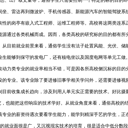
设想、出产取丈量等，通俗学生只需要控制一个特定的标的目的
间坐、雷达再到微波炉、手机传感器、新能源汽车的智能驾驶系
表性的岗亭有嵌入式工程师、运维工程师等。高校将这两类连系
能源通过各类机械而成。因而，各类高校的研究标的目的都有所
。从目前就业前景来看，通俗学生没有法子处置风能、光伏、储
业生能够到保守的发电厂，还有核电坐以及国度电网等单元工做
取动力类专业的就业率相当不错，可是因各所高校侧沉标的目的
设的专业。该专业除了要进修旧事学相关学问外，还需要进修视
制目前收集成长趋向，涉及到用人单元实正需要的技术。好比摄
研究，也能把这些响应的技术学好。从就业角度来看，通俗高校的
专业的薪资待遇次要看学生能力，能学到精深手艺的学生，正在
业的就业面很是广，又沉视现实技术的培育，很是适合中低分数