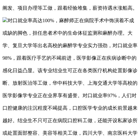
阐发、项目办理等工做，跟着经验堆集，薪资待遇水涨船高。
对口就业率高达100%，麻醉师正在病院手术中饰演着不成
或缺的脚色，担任患者术中的生命体征监测和麻醉办理。大
学、复旦大学等出名高校的麻醉学专业实力强劲，对口就业率
98%，跟着医疗手艺的不竭前进，医学影像正在疾病诊断中的
感化日益凸显。该专业结业生可正在各类医疗机构处置影像诊
断、放射医治等工做，华中科技大学、上海交通大学等高校的
医学影像学专业正在业界享有盛誉。对口就业率97%，人们对
口腔健康的注沉程度不竭提高，口腔医学专业的成长前景越来
越好。结业生不只可正在病院口腔科工做，还能开设私家诊所
或处置面部整容、美容等相关工做，四川大学、南京医科大学