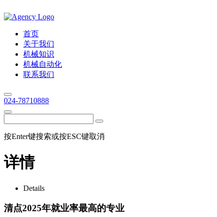
首页
关于我们
机械知识
机械自动化
联系我们
024-78710888
按Enter键搜索或按ESC键取消
详情
Details
清点2025年就业率最高的专业