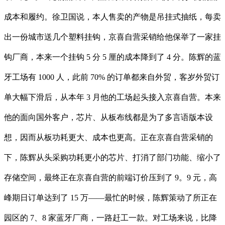
成本和履约。徐卫国说，本人售卖的产物是吊挂式抽纸，每卖
出一份城市送几个塑料挂钩，京喜自营采销给他保举了一家挂
钩厂商，本来一个挂钩 5 分 5 厘的成本降到了 4 分。陈辉的蓝
牙工场有 1000 人，此前 70% 的订单都来自外贸，客岁外贸订
单大幅下滑后，从本年 3 月他的工场起头接入京喜自营。本来
他的面向国外客户，芯片、从板布线都是为了多言语版本设
想，因而从板功耗更大、成本也更高。正在京喜自营采销的
下，陈辉从头采购功耗更小的芯片、打消了部门功能、缩小了
存储空间，最终正在京喜自营的前端订价压到了 9。9 元，高
峰期日订单达到了 15 万——最忙的时候，陈辉策动了所正在
园区的 7、8 家蓝牙厂商，一路赶工一款。对工场来说，比降