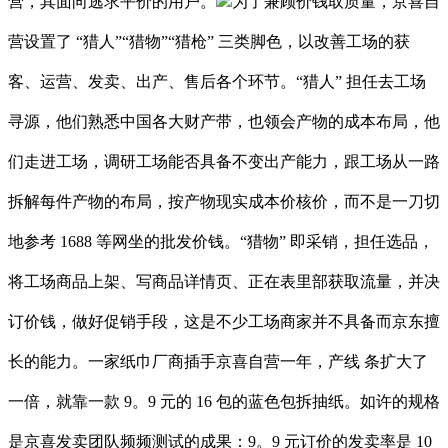
营，其面向逃求平价的用户。
为了兼顾价钱取质量，京喜自
营设置了 “猎人”“猎物”“猎枪” 三类脚色，以改善工场的获
客、运营、发卖、出产、售后各个环节。“猎人” 担任去工场
寻源，他们熟悉中国各大财产带，也领会产物的成本布局，他
们走进工场，调研工场能否具备不变出产能力，跟工场从一路
拆解每件产物的布局，按产物现实成本价核价，而不是一刀切
地参考 1688 等网坐的批发价钱。“猎物” 即采销，担任选品，
将工场商品上架、写商品详情页、正在表里部获取流量，并决
订价钱，做好促销手段，这是不少工场商家并不具备而京东擅
长的能力。一家纸巾厂商插手京喜自营一年，产线 条扩大了
一倍，就靠一款 9。9 元的 16 包的蓝色包拆抽纸。如许的规格
是京喜发卖团队频频测试的成果：9。9 元订价的发卖率是 10