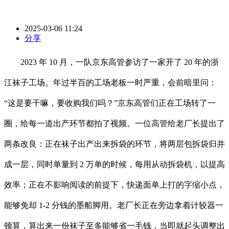
2025-03-06 11:24
分享
2023 年 10 月，一队京东高管参访了一家开了 20 年的浙
江袜子工场。年过半百的工场老板一时严重，会前暗里问：
“这是要干嘛，要收购我们吗？”京东高管们正在工场转了一
圈，给每一道出产环节都拍了视频。一位高管给老厂长提出了
两条改良：正在袜子出产出来拆袋的环节，将两层包拆袋归并
成一层，同时单量到 2 万单的时候，每用从动拆袋机，以提高
效率；正在不影响阅读的前提下，快递面单上打的字缩小点，
能够免却 1-2 分钱的墨船脚用。老厂长正在旁边拿着计较器一
顿算，算出来一份袜子至多能够省一毛钱，当即就起头调整出