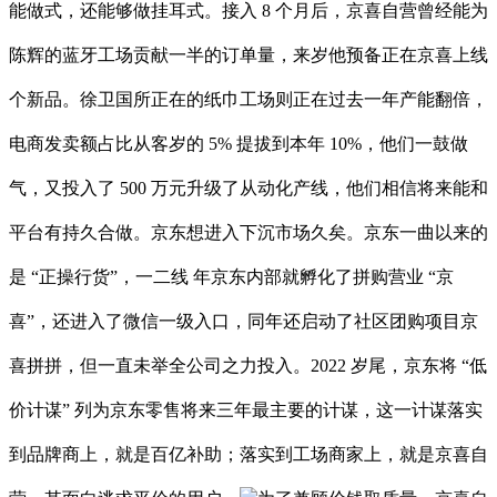
能做式，还能够做挂耳式。接入 8 个月后，京喜自营曾经能为
陈辉的蓝牙工场贡献一半的订单量，来岁他预备正在京喜上线
个新品。徐卫国所正在的纸巾工场则正在过去一年产能翻倍，
电商发卖额占比从客岁的 5% 提拔到本年 10%，他们一鼓做
气，又投入了 500 万元升级了从动化产线，他们相信将来能和
平台有持久合做。京东想进入下沉市场久矣。京东一曲以来的
是 “正操行货”，一二线 年京东内部就孵化了拼购营业 “京
喜”，还进入了微信一级入口，同年还启动了社区团购项目京
喜拼拼，但一直未举全公司之力投入。2022 岁尾，京东将 “低
价计谋” 列为京东零售将来三年最主要的计谋，这一计谋落实
到品牌商上，就是百亿补助；落实到工场商家上，就是京喜自