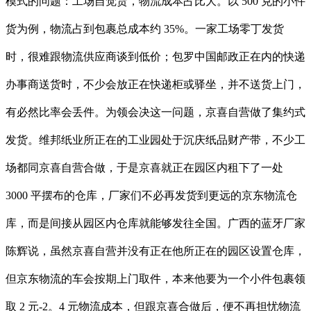
模式的问题：工场自觉货，物流成本占比大。以 500 克的小件
货为例，物流占到包裹总成本约 35%。一家工场零丁发货
时，很难跟物流供应商谈到低价；包罗中国邮政正在内的快递
办事商送货时，不少会放正在快递柜或驿坐，并不送货上门，
有必然比率会丢件。为领会决这一问题，京喜自营做了集约式
发货。维邦纸业所正在的工业园处于沉庆纸品财产带，不少工
场都同京喜自营合做，于是京喜就正在园区内租下了一处
3000 平摆布的仓库，厂家们不必再发货到更远的京东物流仓
库，而是间接从园区内仓库就能够发往全国。广西的蓝牙厂家
陈辉说，虽然京喜自营并没有正在他所正在的园区设置仓库，
但京东物流的车会按期上门取件，本来他要为一个小件包裹领
取 2 元-2。4 元物流成本，但跟京喜合做后，便不再担忧物流