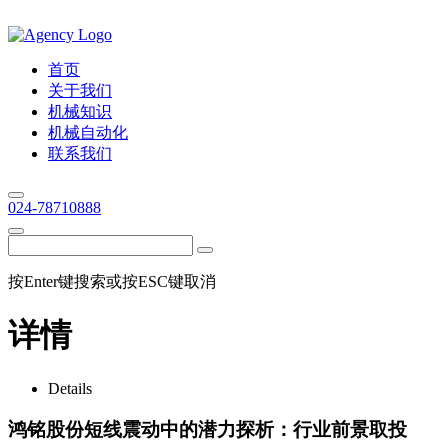
首页
关于我们
机械知识
机械自动化
联系我们
024-78710888
按Enter键搜索或按ESC键取消
详情
Details
鸿铭股份短线震动中的潜力探析：行业前景取投