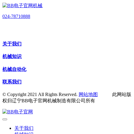
024-78710888
关于我们
机械知识
机械自动化
联系我们
© Copyright 2021 All Rights Reserved.
网站地图
此网站版
权归辽宁BB电子官网机械制造有限公司所有
关于我们