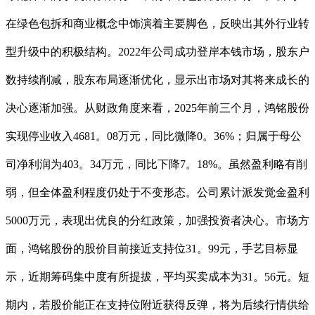
在绿色包拆和商业概念中饰演着主要脚色，反映出其外行业转
型升级中的积极结构。2022年公司成功登岸本钱市场，股东户
数持续削减，股东布局逐渐优化，显示出市场对其将来成长的
决心逐渐加强。从财政角度来看，2025年前三个月，鸿铭股份
实现停业收入4681。08万元，同比微降0。36%；归属于母公
司净利润为403。34万元，同比下降7。18%。虽然盈利略有削
弱，但全体盈利程度仍处于不变形态。公司累计派发觉金盈利
5000万元，表现出优良的分红政策，加强投资者决心。市场方
面，鸿铭股份的股价目前接近支持位31。99元，手艺目标显
示，近期筹码集中度有所提拔，平均买卖成本为31。56元。短
期内，若股价能正在支持位附近获得反弹，将为后续行情供给